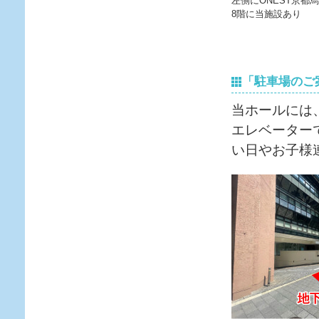
左側にONEST京都
8階に当施設あり
「駐車場のご
当ホールには
エレベーター
い日やお子様