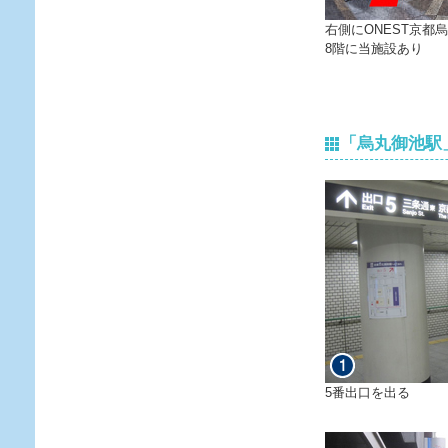
右側にONEST京都
8階に当施設あり
「烏丸御池駅
5番出口を出る