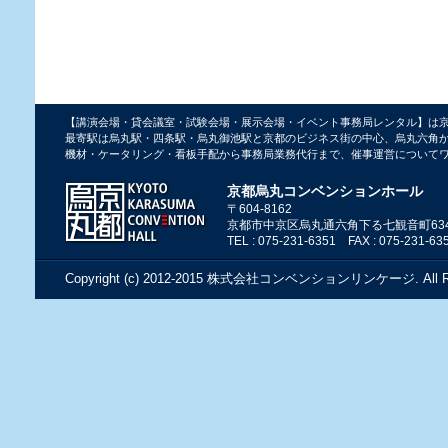
【講演会場・貸会議室・試験会場・展示会場・イベント事務局レンタル】は
最寄駅は烏丸駅・四条駅・烏丸御池駅と京都のビジネス街の中心、烏丸六角
機材・ケータリング・看板手配から事務局業務代行まで、催事運営について
京都烏丸コンベンションホール
〒604-8162
京都市中京区烏丸通六角下る七観音町63
TEL : 075-231-6351 FAX : 075-231-63
Copyright (c) 2012-2015
株式会社コンベンションリンケージ
. All