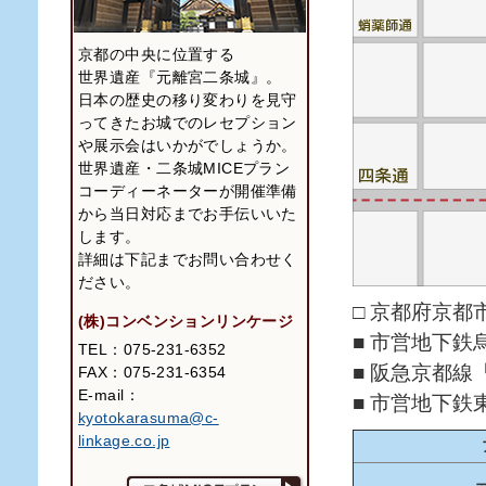
京都の中央に位置する
世界遺産『元離宮二条城』。
日本の歴史の移り変わりを見守
ってきたお城でのレセプション
や展示会はいかがでしょうか。
世界遺産・二条城MICEプラン
コーディーネーターが開催準備
から当日対応までお手伝いいた
します。
詳細は下記までお問い合わせく
ださい。
□ 京都府京都
(株)コンベンションリンケージ
■ 市営地下鉄
TEL：075-231-6352
■ 阪急京都線
FAX：075-231-6354
E-mail：
■ 市営地下
kyotokarasuma@c-
linkage.co.jp