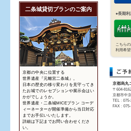
二条城貸切プランのご案内
●長期利
こちらの
利用希望
京都の中央に位置する
世界遺産『元離宮二条城』。
京都烏丸
日本の歴史の移り変わりを見守ってき
〒604-816
たお城でのレセプションや展示会はい
京都市中京
かがでしょうか。
TEL : 07
世界遺産・二条城MICEプラン コーデ
FAX : 075
ィーネーターが開催準備から当日対応
までお手伝いいたします。
詳細は下記までお問い合わせくださ
い。